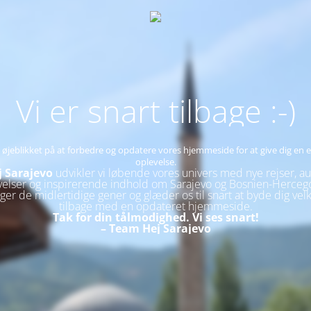
Vi er snart tilbage :-)
 i øjeblikket på at forbedre og opdatere vores hjemmeside for at give dig en
oplevelse.
j Sarajevo
udvikler vi løbende vores univers med nye rejser, au
velser og inspirerende indhold om Sarajevo og Bosnien-Hercego
ager de midlertidige gener og glæder os til snart at byde dig v
tilbage med en opdateret hjemmeside.
Tak for din tålmodighed. Vi ses snart!
– Team Hej Sarajevo