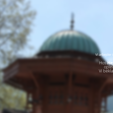
Vi arbejder
Hos
He
ople
Vi bekl