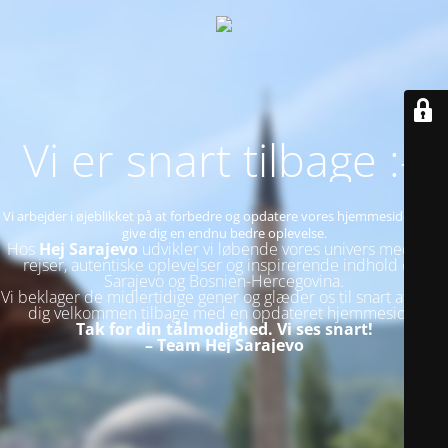
Vi er snart tilbage :-)
Vi arbejder i øjeblikket på at forbedre og opdatere vores hjemmeside for at
give dig en endnu bedre oplevelse.
Hos
Hej Sarajevo
udvikler vi løbende vores univers med nye
rejser, autentiske oplevelser og inspirerende indhold om
Sarajevo og Bosnien-Hercegovina.
Vi beklager de midlertidige gener og glæder os til snart at byde
dig velkommen tilbage med en opdateret hjemmeside.
Tak for din tålmodighed. Vi ses snart!
– Team Hej Sarajevo